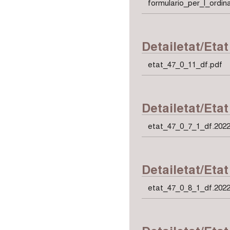
formulario_per_l_ordi
Detailetat/Etat
etat_47_0_11_df.pdf
Detailetat/Etat
etat_47_0_7_1_df.2022
Detailetat/Eta
etat_47_0_8_1_df.2022