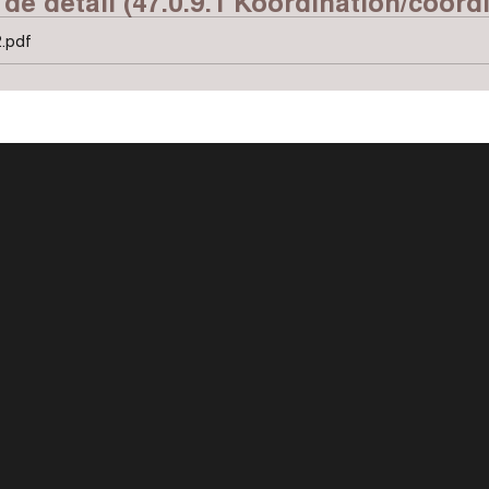
 de détail (47.0.9.1 Koordination/coord
.pdf