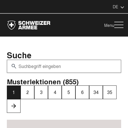
DE
Menu
Suche
Musterlektionen (855)
1
2
3
4
5
6
34
35
›