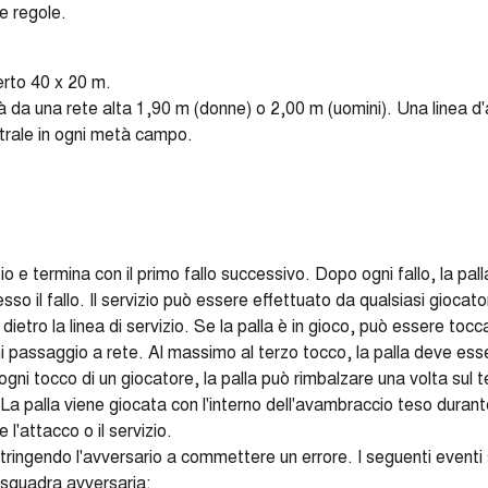
le regole.
erto 40 x 20 m.
à da una rete alta 1,90 m (donne) o 2,00 m (uomini). Una linea d'
ntrale in ogni metà campo.
izio e termina con il primo fallo successivo. Dopo ogni fallo, la pa
 il fallo. Il servizio può essere effettuato da qualsiasi giocator
etro la linea di servizio. Se la palla è in gioco, può essere tocca
i passaggio a rete. Al massimo al terzo tocco, la palla deve ess
 ogni tocco di un giocatore, la palla può rimbalzare una volta sul 
o. La palla viene giocata con l'interno dell'avambraccio teso durant
 l'attacco o il servizio.
ingendo l'avversario a commettere un errore. I seguenti eventi s
 squadra avversaria: