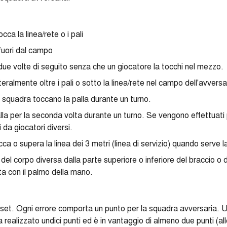
cca la linea/rete o i pali
 fuori dal campo
 due volte di seguito senza che un giocatore la tocchi nel mezzo.
teralmente oltre i pali o sotto la linea/rete nel campo dell'avversa
na squadra toccano la palla durante un turno.
lla per la seconda volta durante un turno. Se vengono effettuati p
da giocatori diversi.
ca o supera la linea dei 3 metri (linea di servizio) quando serve l
del corpo diversa dalla parte superiore o inferiore del braccio o 
ta con il palmo della mano.
 e set. Ogni errore comporta un punto per la squadra avversaria. 
ealizzato undici punti ed è in vantaggio di almeno due punti (alle