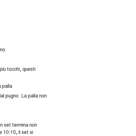
rio.
iù tocchi, questi
a palla
dal pugno. La palla non
Un set termina non
 10:10, il set si