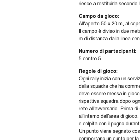
riesce a restituirla secondo 
Campo da gioco:
All'aperto 50 x 20 m, al cop
Il campo è diviso in due met
m di distanza dalla linea ce
Numero di partecipanti:
5 contro 5.
Regole di gioco:
Ogni rally inizia con un serv
dalla squadra che ha commesso
deve essere messa in gioco di
rispettiva squadra dopo ogn
rete all'avversario. Prima di
all'interno dell'area di gioc
e colpita con il pugno durante
Un punto viene segnato costr
comportano un punto per la