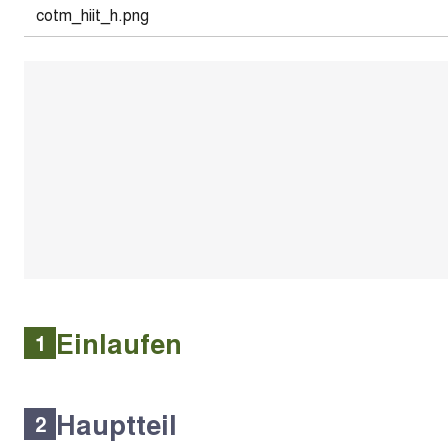
cotm_hiit_h.png
Einlaufen
1
Hauptteil
2