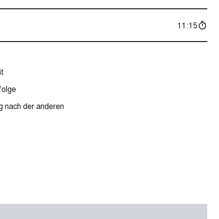
11:15
it
olge
g nach der anderen