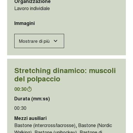
elastica, Nastro di gioco, Palla, Palla (palla
blitz/rugby/football), Palla (palla leggera), Palla
(pallamano), Palla (pallavolo), Racchetta
(badminton), Racchetta (smolball), Racchetta
(speedminton)
Parte del corpo
Parte superiore
Organizzazione
Lavoro individiale
Immagini
Mostrare di più
Mobilitazione: spalle