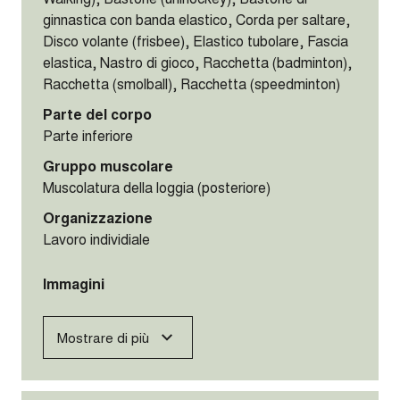
00:15
Durata (mm:ss)
00:15
Mezzi ausiliari
Bastone (intercross/lacrosse), Bastone (Nordic
Walking), Bastone (unihockey), Bastone di
ginnastica con banda elastico, Corda per saltare,
Disco volante (frisbee), Elastico tubolare, Fascia
elastica, Nastro di gioco, Racchetta (badminton),
Racchetta (smolball), Racchetta (speedminton)
Parte del corpo
Parte superiore
Organizzazione
Lavoro individiale
Immagini