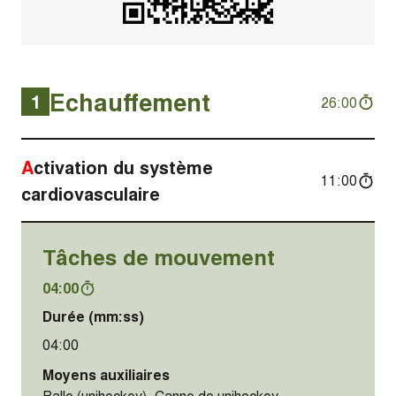
Echauffement
1
26:00
Activation du système
11:00
cardiovasculaire
Tâches de mouvement
04:00
Durée (mm:ss)
04:00
Moyens auxiliaires
Balle (unihockey), Canne de unihockey