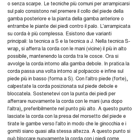
o senza scarpe. Le tecniche più comuni per arrampicarsi
sul palo consistono nel premere il collo del piede della
gamba posteriore e la pianta della gamba anteriore o
entrambe le piante dei piedi contro il palo. L'arrampicata
su corda è più complessa. Esistono due varianti
principali: la tecnica a S e la tecnica a J. Nella tecnica S-
wrap, si afferra la corda con le mani (vicine) il più in alto
possibile, mantenendo la corda tra le cosce. Ora si
avvolge la corda intorno alla gamba debole. In pratica la
corda passa una volta intorno al polpaccio e infine sul
piede più in basso (forma a S). Con l'altro piede (forte),
calpestate la corda posizionata sul piede debole e
bloccatela. Sostenetevi con la punta dei piedi per
afferrare nuovamente la corda con le mani (una dopo
l'altra), preferibilmente nel punto più alto. A questo punto
lasciate la corda con la presa del morsetto del piede e
tirate le gambe verso l'alto in modo che le ginocchia e i
gomiti siano quasi alla stessa altezza. A questo punto si
può bloccare nuovamente la corda con i piedi come