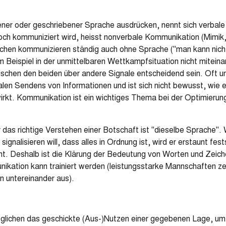
er oder geschriebener Sprache ausdrücken, nennt sich verbale
noch kommuniziert wird, heisst nonverbale Kommunikation (Mimik
chen kommunizieren ständig auch ohne Sprache ("man kann nicht
m Beispiel in der unmittelbaren Wettkampfsituation nicht mitein
schen den beiden über andere Signale entscheidend sein. Oft un
en Sendens von Informationen und ist sich nicht bewusst, wie e
irkt. Kommunikation ist ein wichtiges Thema bei der Optimierung
 das richtige Verstehen einer Botschaft ist "dieselbe Sprache"
nalisieren will, dass alles in Ordnung ist, wird er erstaunt fest
ht. Deshalb ist die Klärung der Bedeutung von Worten und Zeiche
kation kann trainiert werden (leistungsstarke Mannschaften zei
 untereinander aus).
öglichen das geschickte (Aus-)Nutzen einer gegebenen Lage, um 