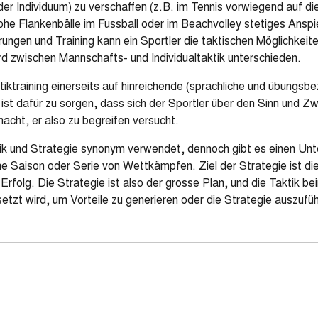
r Individuum) zu verschaffen (z.B. im Tennis vorwiegend auf d
ohe Flankenbälle im Fussball oder im Beachvolley stetiges Anspie
hrungen und Training kann ein Sportler die taktischen Möglichkeite
d zwischen Mannschafts- und Individualtaktik unterschieden.
ktiktraining einerseits auf hinreichende (sprachliche und übung
s ist dafür zu sorgen, dass sich der Sportler über den Sinn und 
cht, er also zu begreifen versucht.
ik und Strategie synonym verwendet, dennoch gibt es einen Unte
ine Saison oder Serie von Wettkämpfen. Ziel der Strategie ist di
rfolg. Die Strategie ist also der grosse Plan, und die Taktik be
tzt wird, um Vorteile zu generieren oder die Strategie auszufü