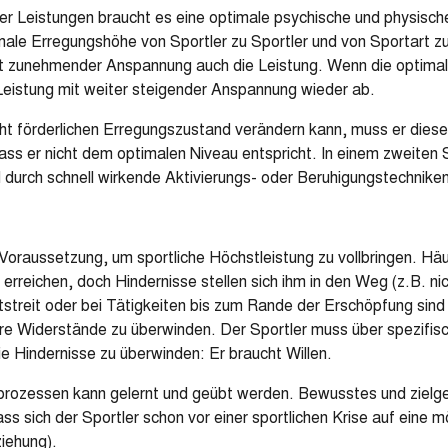
her Leistungen braucht es eine optimale psychische und physisc
ale Erregungshöhe von Sportler zu Sportler und von Sportart z
 mit zunehmender Anspannung auch die Leistung. Wenn die optim
e Leistung mit weiter steigender Anspannung wieder ab.
icht förderlichen Erregungszustand verändern kann, muss er die
ss er nicht dem optimalen Niveau entspricht. In einem zweiten Sc
durch schnell wirkende Aktivierungs- oder Beruhigungstechniken
 Voraussetzung, um sportliche Höchstleistung zu vollbringen. Häuf
erreichen, doch Hindernisse stellen sich ihm in den Weg (z.B. 
tstreit oder bei Tätigkeiten bis zum Rande der Erschöpfung sin
ere Widerstände zu überwinden. Der Sportler muss über spezifis
ie Hindernisse zu überwinden: Er braucht Willen.
rozessen kann gelernt und geübt werden. Bewusstes und zielgeri
dass sich der Sportler schon vor einer sportlichen Krise auf eine m
iehung).