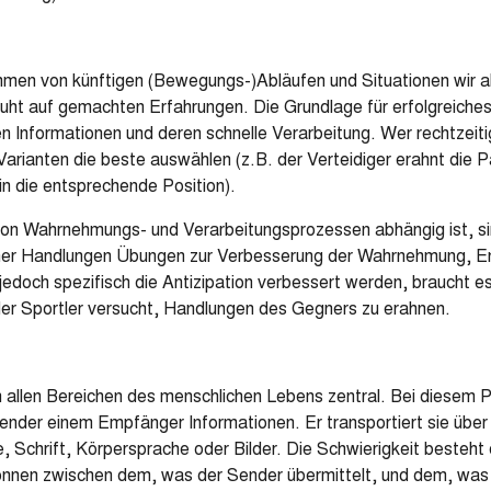
en von künftigen (Bewegungs-)Abläufen und Situationen wir als
ruht auf gemachten Erfahrungen. Die Grundlage für erfolgreiches 
Informationen und deren schnelle Verarbeitung. Wer rechtzeitig 
Varianten die beste auswählen (z.B. der Verteidiger erahnt die 
in die entsprechende Position).
 von Wahrnehmungs- und Verarbeitungsprozessen abhängig ist, s
r Handlungen Übungen zur Verbesserung der Wahrnehmung, En
ll jedoch spezifisch die Antizipation verbessert werden, braucht
der Sportler versucht, Handlungen des Gegners zu erahnen.
 allen Bereichen des menschlichen Lebens zentral. Bei diesem P
 Sender einem Empfänger Informationen. Er transportiert sie über
, Schrift, Körpersprache oder Bilder. Die Schwierigkeit besteht 
nnen zwischen dem, was der Sender übermittelt, und dem, wa