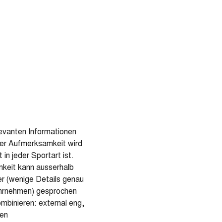
evanten Informationen
er Aufmerksamkeit wird
in jeder Sportart ist.
amkeit kann ausserhalb
er (wenige Details genau
ahrnehmen) gesprochen
mbinieren: external eng,
nen