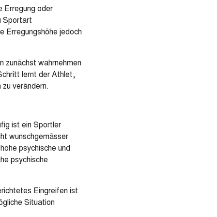
he Erregung oder
u Sportart
ale Erregungshöhe jedoch
sen zunächst wahrnehmen
hritt lernt der Athlet,
 zu verändern.
ig ist ein Sportler
nicht wunschgemässer
d hohe psychische und
che psychische
chtetes Eingreifen ist
ögliche Situation