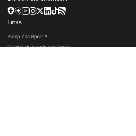
Hauptteil
2
00:00
Ausklang
3
00:00
Bleiben Sie informiert
Links
Komp Zen Sport A
Sportausbildung in der Armee
Spitzensport in der Armee