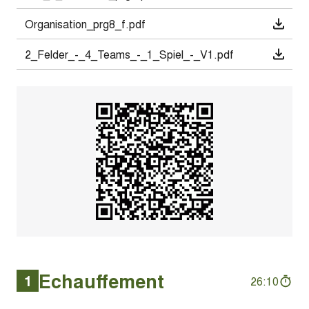
Organisation_prg8_f.pdf
2_Felder_-_4_Teams_-_1_Spiel_-_V1.pdf
Echauffement
1
26:10