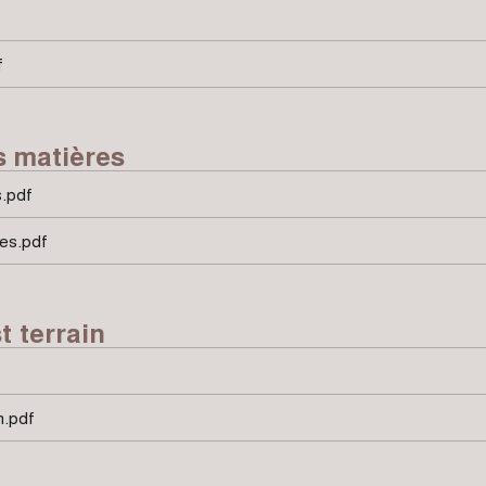
f
s matières
s.pdf
es.pdf
t terrain
n.pdf