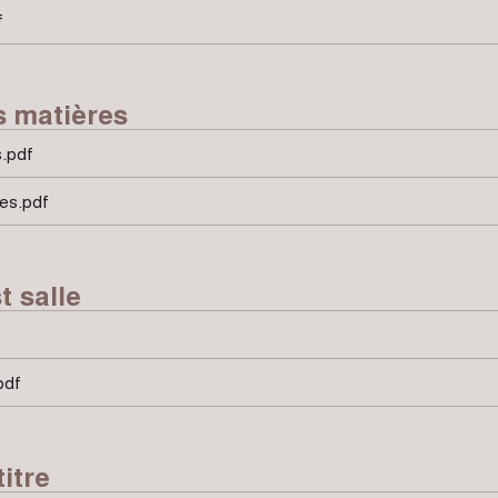
f
s matières
s.pdf
es.pdf
t salle
pdf
itre