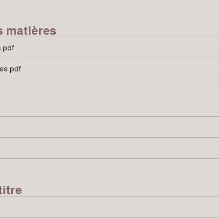
s matières
s.pdf
es.pdf
itre