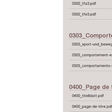
0302_tfa3.pdf
0302_tfe3.pdf
0303_Comportem
0303_sport-und_beweg
0303_comportement-en-
0303_comportamento-in-
0400_Page de t
0400_titelblatt.pdf
0400_page-de-titre.pd