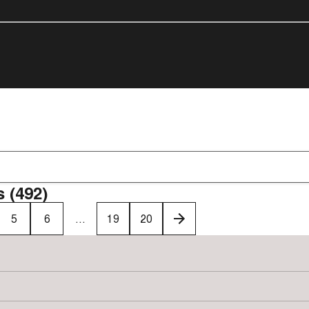
 (492)
5
6
...
19
20
>