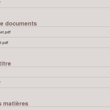
f
de documents
et.pdf
t.pdf
itre
f
s matières