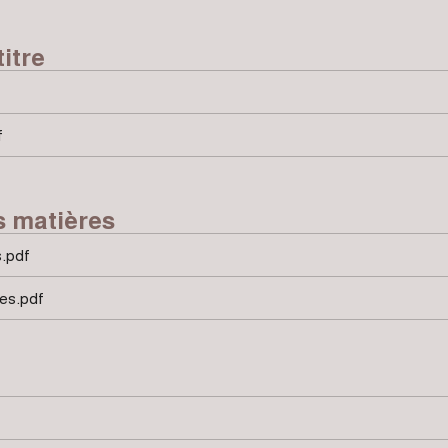
itre
f
s matières
s.pdf
es.pdf