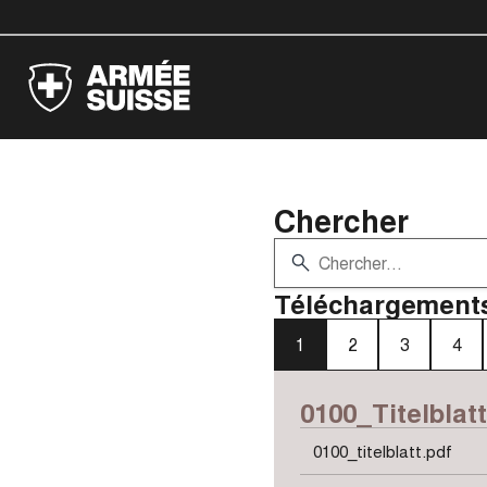
Chercher
Téléchargements
1
2
3
4
0100_Titelblatt
0100_titelblatt.pdf