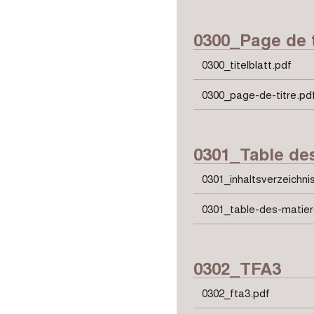
0300_Page de t
0300_titelblatt.pdf
0300_page-de-titre.pd
0301_Table de
0301_inhaltsverzeichni
0301_table-des-matier
0302_TFA3
0302_fta3.pdf