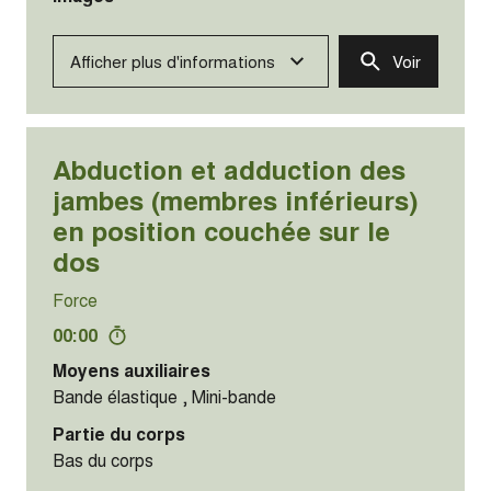
Afficher plus d'informations
Voir
Abduction et adduction des
bras en appui sur l'avant-bras
(bras volants) ► fly pillar
bridge position
Force
00:00
Moyens auxiliaires
Balle de gymnastique
Partie du corps
Haut du corps
Groupe musculaire
Muscles de l’épaule, Muscles pectoraux