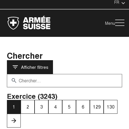
FR
Menu
Chercher
Afficher filtres
Exercice (3243)
1
2
3
4
5
6
129
130
›