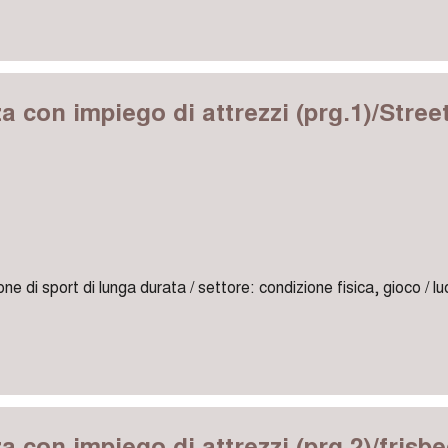
za con impiego di attrezzi (prg.1)/Stree
one di sport di lunga durata / settore: condizione fisica, gioco / l
za con impiego di attrezzi (prg.2)/frisbe