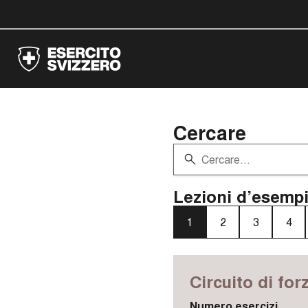
Cercare
Lezioni d’esempi
1
2
3
4
Circuito di for
Numero esercizi