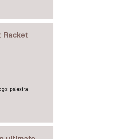
t Racket
uogo: palestra
e ultimate,