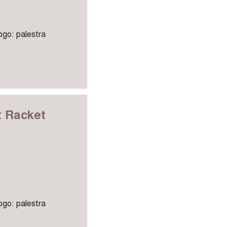
uogo: palestra
t Racket
uogo: palestra