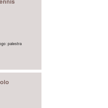
tennis
uogo: palestra
volo