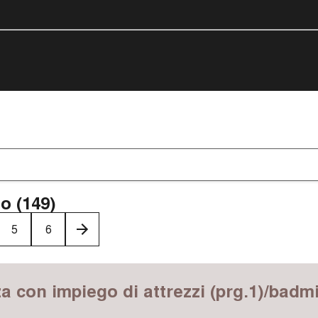
o (149)
5
6
›
za con impiego di attrezzi (prg.1)/badm