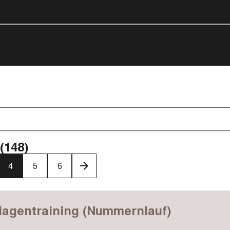
(148)
4
5
6
›
lagentraining (Nummernlauf)