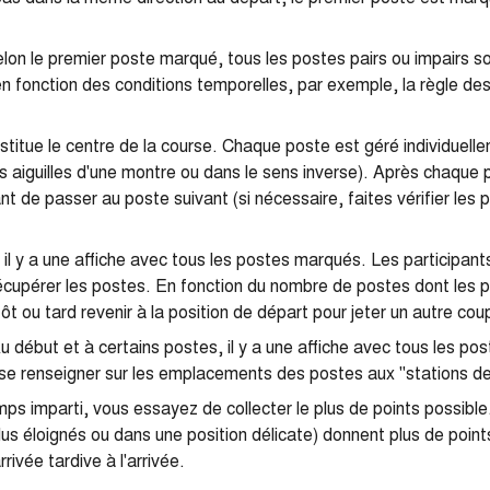
lon le premier poste marqué, tous les postes pairs ou impairs 
n fonction des conditions temporelles, par exemple, la règle de
titue le centre de la course. Chaque poste est géré individuelle
es aiguilles d'une montre ou dans le sens inverse). Après chaque 
t de passer au poste suivant (si nécessaire, faites vérifier les p
il y a une affiche avec tous les postes marqués. Les participan
 récupérer les postes. En fonction du nombre de postes dont les p
tôt ou tard revenir à la position de départ pour jeter un autre coup
 début et à certains postes, il y a une affiche avec tous les pos
se renseigner sur les emplacements des postes aux "stations de 
ps imparti, vous essayez de collecter le plus de points possible
plus éloignés ou dans une position délicate) donnent plus de poin
rivée tardive à l'arrivée.