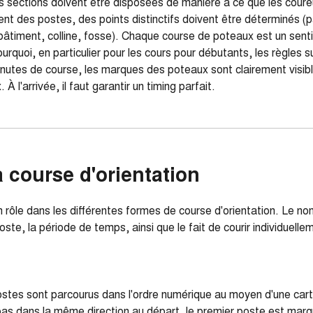
s sections doivent être disposées de manière à ce que les coureu
ent des postes, des points distinctifs doivent être déterminés (
, bâtiment, colline, fosse). Chaque course de poteaux est un sen
rquoi, en particulier pour les cours pour débutants, les règles s
utes de course, les marques des poteaux sont clairement visibles
À l'arrivée, il faut garantir un timing parfait.
a course d'orientation
n rôle dans les différentes formes de course d'orientation. Le no
oste, la période de temps, ainsi que le fait de courir individuell
stes sont parcourus dans l'ordre numérique au moyen d'une carte
pas dans la même direction au départ, le premier poste est marqu