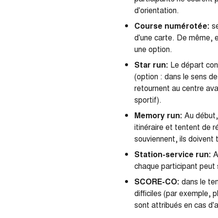
d'orientation.
Course numérotée:
se
d'une carte. De même, e
une option.
Star run:
Le départ cons
(option : dans le sens d
retournent au centre avan
sportif).
Memory run:
Au début, 
itinéraire et tentent de
souviennent, ils doivent 
Station-service run:
Au
chaque participant peut 
SCORE-CO:
dans le tem
difficiles (par exemple, 
sont attribués en cas d'ar