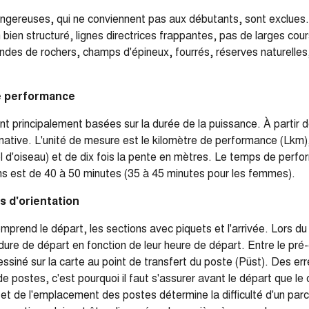
gereuses, qui ne conviennent pas aux débutants, sont exclues. 
n bien structuré, lignes directrices frappantes, pas de larges cou
ndes de rochers, champs d'épineux, fourrés, réserves naturelles,
.
e performance
 principalement basées sur la durée de la puissance. À partir de 
imative. L'unité de mesure est le kilomètre de performance (Lkm)
l d'oiseau) et de dix fois la pente en mètres. Le temps de perfo
s est de 40 à 50 minutes (35 à 45 minutes pour les femmes).
s d'orientation
mprend le départ, les sections avec piquets et l'arrivée. Lors du
ure de départ en fonction de leur heure de départ. Entre le pré-
essiné sur la carte au point de transfert du poste (Püst). Des er
e postes, c'est pourquoi il faut s'assurer avant le départ que l
 et de l'emplacement des postes détermine la difficulté d'un parc