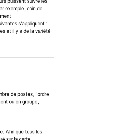
rs puissent suivre les
par exemple, coin de
timent
uivantes s'appliquent :
 et il y a de la variété
mbre de postes, l'ordre
ement ou en groupe,
. Afin que tous les
é sur la carte