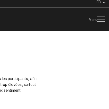
FR
Menu
 les participants, afin
s trop élevées, surtout
eux sentiment