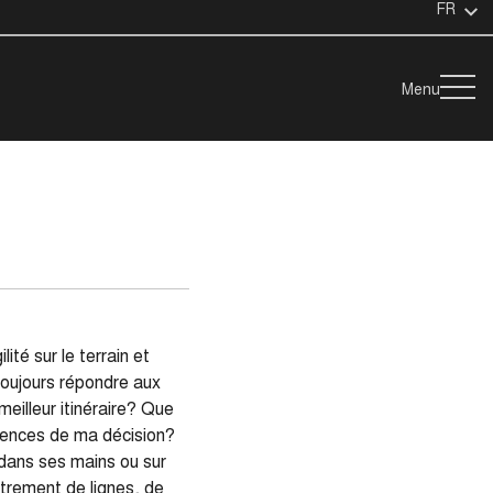
FR
Menu
té sur le terrain et
toujours répondre aux
eilleur itinéraire? Que
uences de ma décision?
e dans ses mains ou sur
êtrement de lignes, de