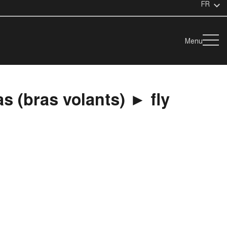
FR
Menu
s (bras volants) ► fly