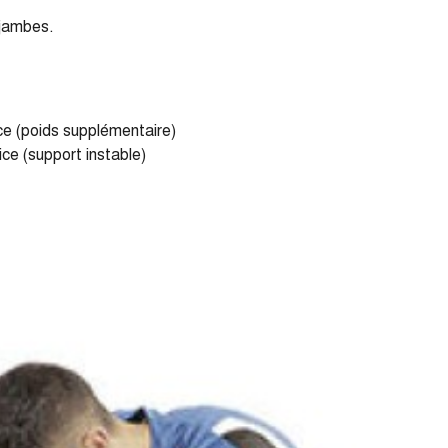
 jambes.
ice (poids supplémentaire)
ice (support instable)