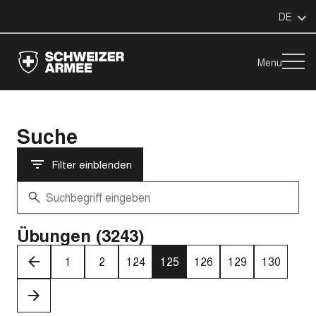
DE
Menu
Suche
Filter einblenden
Übungen (3243)
‹
1
2
124
125
126
129
130
›