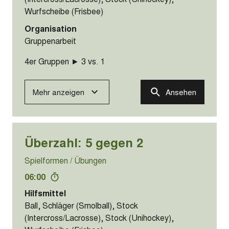
Mehr anzeigen
Ansehen
Überwindung eines
Hindernisses III
(Bauchwende)