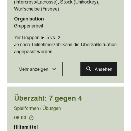
Ball, Schläger (Smolball), Stock
(Intercross/Lacrosse), Stock (Unihockey),
Wurfscheibe (Frisbee)
Organisation
Gruppenarbeit
4er Gruppen ► 3 vs. 1
Mehr anzeigen
Ansehen
Überzahl: 5 gegen 2
Spielformen / Übungen
06:00
Hilfsmittel
Ball, Schläger (Smolball), Stock