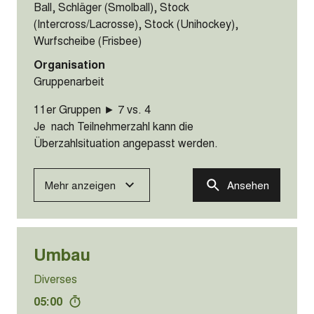
(Intercross/Lacrosse), Stock (Unihockey),
Wurfscheibe (Frisbee)
Organisation
Gruppenarbeit
7er Gruppen ► 5 vs. 2
Je nach Teilnehmerzahl kann die Überzahlsituation
angepasst werden.
Mehr anzeigen
Ansehen
Überzahl: 5 gegen 2
Spielformen / Übungen
06:00
Hilfsmittel