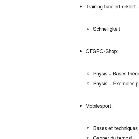
Training fundiert erklär
Schnelligkeit
OFSPO-Shop:
Physis − Bases théo
Physis – Exemples p
Mobilesport:
Bases et techniques 
Gagner du temps!