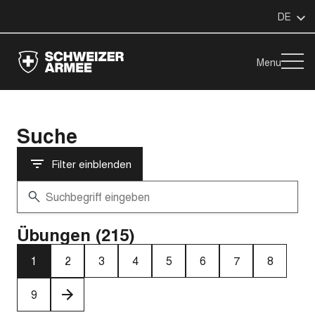
DE
Menu
Suche
Filter einblenden
Übungen (215)
1
2
3
4
5
6
7
8
9
›